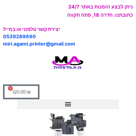
ניתן לבצע הזמנות באתר 24/7
כתובתנו: חדרה 18, פתח תקווה
יצירת קשר טלפוני או במייל
0539289690
miri.agami.printer@gmail.com
0
0.00
₪
מוצרי מותג KYOCERA
מוצרי מותג BROTHER
מוצרי מותג KONICA MINOLTA
מוצרי מותג RICOH