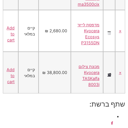
ma3500cix
מדפסת לייזר
קיים
Add
2,680.00 ₪
Kyocera
×
במלאי
to
Ecosys
cart
P3155DN
מכונת צילום
קיים
Add
38,800.00 ₪
Kyocera
×
במלאי
to
TASKalfa
cart
8003i
שתף ברשת: